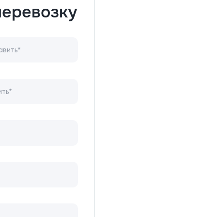
перевозку
авить*
ить*