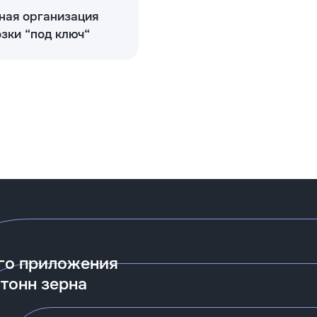
ная организация
зки “под ключ“
его приложения
тонн зерна