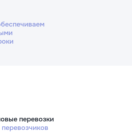
обеспечиваем
ными
роки
новые перевозки
 перевозчиков