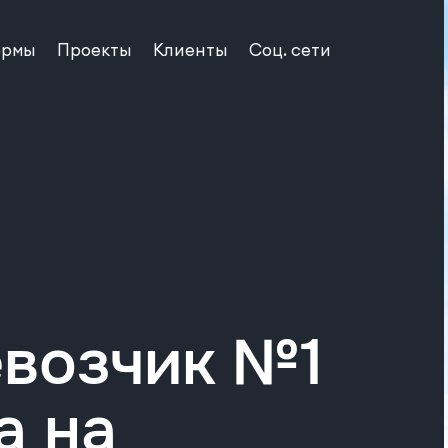
рмы
Проекты
Клиенты
Соц. сети
возчик №1
а на