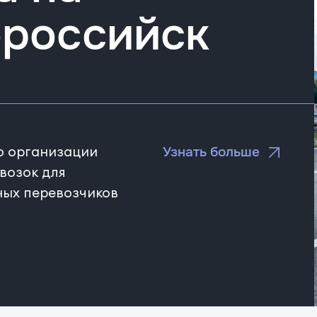
российск
о организации
Узнать больше
возок для
ных перевозчиков